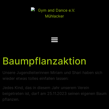
Baumpflanzaktion
Unsere Jugendleiterinnen Miriam und Shari haben sich
wieder etwas tolles einfallen lassen:
Jedes Kind, das in diesem Jahr unserem Verein
beigetreten ist, darf am 25.11.2023 seinen eigenen Baum
pflanzen.