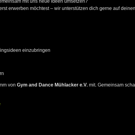
gemeinsam mit uns neue Ideen umsetzen?
e erst erwerben möchtest – wir unterstützen dich gerne auf de
ningsideen einzubringen
rn
ramm von
Gym and Dance Mühlacker e.V.
mit. Gemeinsam schaf
e