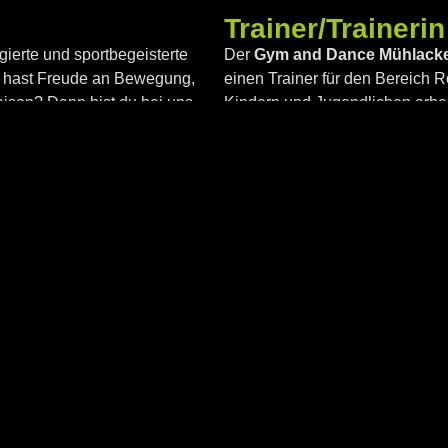
Trainer/Traineri
gierte und sportbegeisterte
Der
Gym and Dance Mühlacker
Du hast Freude an Bewegung,
einen Trainer für den Bereich
saison? Dann bist du bei uns
Kindern und Jugendlichen arbei
hast, bist du bei uns genau richt
rderlich – wir unterstützen dich
Eine Übungsleiterlizenz ist wü
erne Trainingsmöglichkeiten und
gerne bei der Qualifizierung. 
Trainingsmöglichkeiten und ein
Trainer/Traineri
ierte und tanzbegeisterte
Der
Gym and Dance Mühlacker
 du Freude daran hast, coole
einen Trainer für verschiedene
ugendlichen und Erwachsenen
Fitnesskurse, Gesundheitssp
bei uns genau richtig!
motivierst gern andere und möc
weitergeben? Dann bist du bei 
ht zwingend notwendig – wir
 Gruppen, ein offenes Team und
Eine Übungsleiterlizenz ist wü
gerne bei der Qualifizierung. D