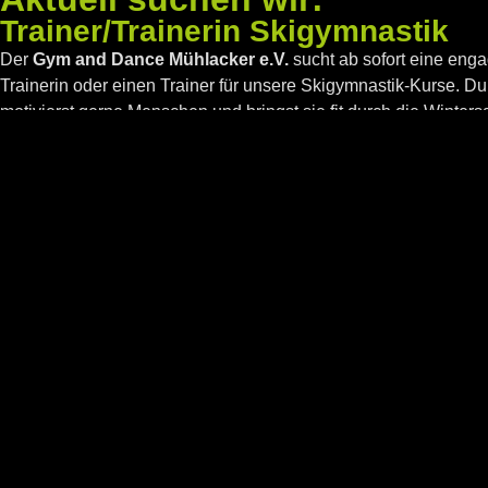
Trainer/Trainerin Skigymnastik
Der
Gym and Dance Mühlacker e.V.
sucht ab sofort eine enga
Trainerin oder einen Trainer für unsere Skigymnastik-Kurse. 
motivierst gerne Menschen und bringst sie fit durch die Winter
genau richtig!
Eine Übungsleiterlizenz ist von Vorteil, aber nicht zwingend erfo
bei der Ausbildung. Dich erwartet eine motivierte Gruppe, mod
ein herzliches Vereinsumfeld.
Trainer/Trainerin Breakdance
Der
Gym and Dance Mühlacker e.V.
sucht eine kreative, motiv
Trainerin oder einen Trainer für den Bereich Breakdance. Wenn
Moves und Choreografien zu vermitteln, gerne mit Kindern, J
arbeitest und dein Können mit Leidenschaft weitergibst, bist du 
Eine Übungsleiter- oder Trainerlizenz ist von Vorteil, aber nic
unterstützen dich bei der Ausbildung. Dich erwarten motivierte
moderne Trainingsmöglichkeiten.