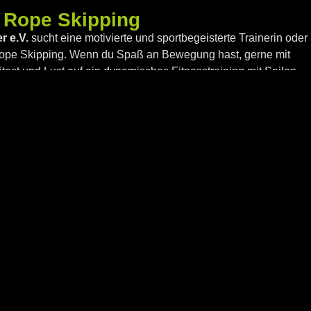
n Rope Skipping
 e.V.
sucht eine motivierte und sportbegeisterte Trainerin oder
 Rope Skipping. Wenn du Spaß an Bewegung hast, gerne mit
test und Lust auf ein dynamisches Fitnesstraining mit Seilen
ig!
nschenswert, aber keine Voraussetzung – wir unterstützen dich
Dich erwarten ein engagiertes Team, moderne
e tolle Vereinsatmosphäre.
n Dance - in allen Bereichen
 e.V.
sucht eine engagierte und vielseitige Trainerin oder
 Sportbereiche – darunter
Nordic Walking, Zumba®,
ort
und weitere Trendsportarten. Du bist sportbegeistert,
htest deine Leidenschaft in unterschiedlichen Kursformaten
uns genau richtig!
nschenswert, aber keine Voraussetzung – wir unterstützen dich
ich erwarten motivierte Teilnehmer, ein modernes Kursumfeld